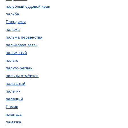
палубный судовой кран
пальба
Пальдиски
пальма
пальма первенства
пальмовая ветвь
пальмовый
пальто
пальто-реглан
пальцы отмёрзли
пальчатый
пальчик
палящий
Памир
пампасы
памятка